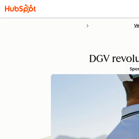
Ve
DGV revolu
Spor