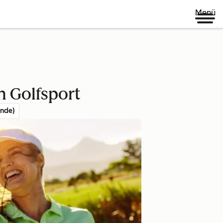
Menü
n Golfsport
ende)