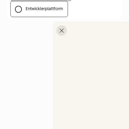
Entwicklerplattform
Menü öffnen