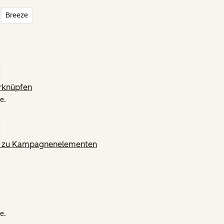
Breeze
rknüpfen
e.
ng zu Kampagnenelementen
e.