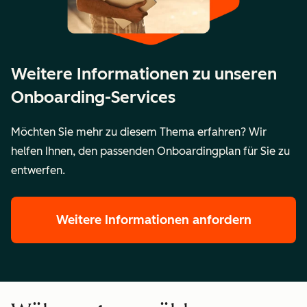
Zusammenführung von
2 Portale
Mehr als
HubSpot-Portalen in ein
2
neues Portal
Portale
Weitere Informationen zu unseren
Onboarding-Services
Zusammenführung von
2
Mehr als
Unternehmensbereichen in
Möchten Sie mehr zu diesem Thema erfahren? Wir
Unternehmensbereiche
2
ein einziges Portal
helfen Ihnen, den passenden Onboardingplan für Sie zu
Unterneh
entwerfen.
Wichtige Details
10.000 $
15.000 $
Weitere Informationen anfordern
Durchführung:
Durchführ
Remote
Remote
Meetings:
Meetings:
1–2-mal
2–3-mal
pro
pro