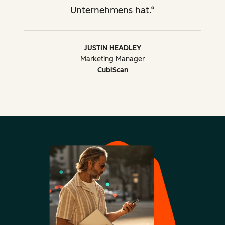
Designs
Unternehmens hat.
Fortgeschrittene Ansätze
JUSTIN HEADLEY
für die Nutzung der
Marketing Manager
HubSpot-Tools
CubiScan
Leadscoring, Smart-Content,
berechnete Eigenschaften,
programmierbare E-Mails,
HubDB, HubL,
benutzerdefinierte Module
Beratung bei der
Implementierung und
Verwendung von nativen
oder
Drittanbieterintegrationen