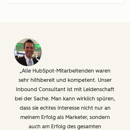
Analytics
Erstellung eines
Übergabeprozesses vom
Marketing an den Vertrieb
Einrichtung und Analyse
von Kampagnen sowie
Berichterstattung
Alle HubSpot-Mitarbeitenden waren
sehr hilfsbereit und kompetent. Unser
Technische Beratung
Inbound Consultant ist mit Leidenschaft
Unterstützung für
bei der Sache. Man kann wirklich spüren,
benutzerdefinierte
dass sie echtes Interesse nicht nur an
Integrationen,
Vorlagenkonfiguration, API-
meinem Erfolg als Marketer, sondern
Überprüfung/Fehlerbehebung,
auch am Erfolg des gesamten
Überprüfung des technischen