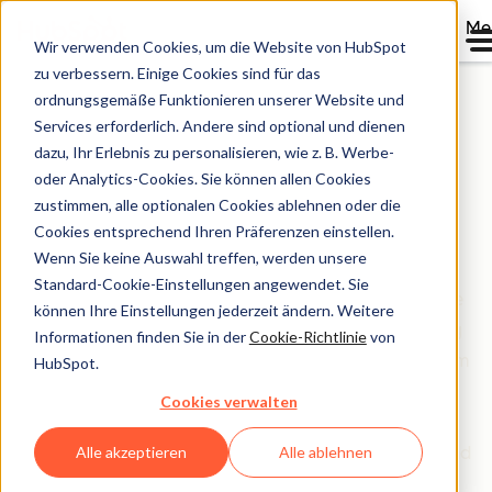
Me
Wir verwenden Cookies, um die Website von HubSpot
zu verbessern. Einige Cookies sind für das
ordnungsgemäße Funktionieren unserer Website und
Services erforderlich. Andere sind optional und dienen
Erweitertes
dazu, Ihr Erlebnis zu personalisieren, wie z. B. Werbe-
oder Analytics-Cookies. Sie können allen Cookies
Onboarding und
zustimmen, alle optionalen Cookies ablehnen oder die
Premiumonboarding
Cookies entsprechend Ihren Präferenzen einstellen.
Wenn Sie keine Auswahl treffen, werden unsere
Standard-Cookie-Einstellungen angewendet. Sie
Im Rahmen des erweiterten Onboardings erhalten Sie
können Ihre Einstellungen jederzeit ändern. Weitere
erweiterte technische und strategische Unterstützung
Informationen finden Sie in der
Cookie-Richtlinie
von
bei der Verwendung von HubSpot, um mehr Wachstum
HubSpot.
für Ihr Unternehmen zu erreichen. Mit einem
Cookies verwalten
individuellen Onboardingplan, der ganz auf Ihr
Unternehmen, Ihre Ziele, Ihre vorhandene Software und
Alle akzeptieren
Alle ablehnen
Infrastruktur zugeschnitten ist, helfen wir Ihnen sehr