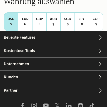
Währung auswählen
Woche
Woche
Rechtliche
Rechtlich
Angaben
Angaben
USD
EUR
GBP
AUD
SGD
JPY
COP
$
€
£
$
$
¥
$
Beliebte Features
Kostenlose Tools
Unternehmen
Kunden
Partner