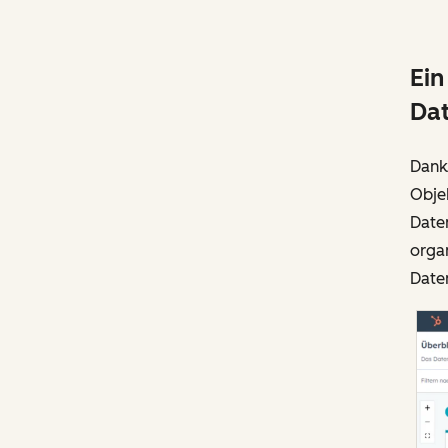
Ein
Da
Dank
Obje
Date
organ
Daten