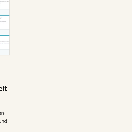
eit
en-
 und