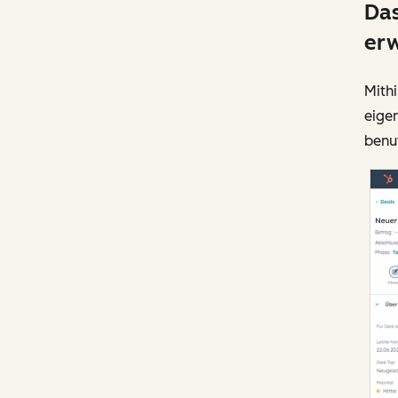
Das
erw
Mith
eige
benut