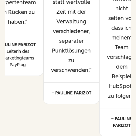
statt wertvolle
Expertenteam
nicht
Zeit mit der
im Rücken zu
selten vor,
Verwaltung
haben.
dass ich
verschiedener,
meinem
separater
PAULINE PARIZOT
Team
Punktlösungen
Leiterin des
vorschlage
Marketingteams
zu
PayPlug
dem
verschwenden.
Beispiel
HubSpots
– PAULINE PARIZOT
zu folgen.
– PAULINE
PARIZOT