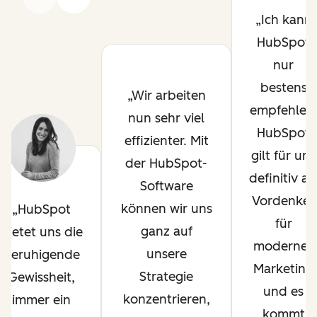
Ich kann
HubSpot
nur
bestens
Wir arbeiten
empfehlen
nun sehr viel
HubSpot
effizienter. Mit
gilt für uns
der HubSpot-
definitiv al
Software
Vordenker
können wir uns
HubSpot
für
ganz auf
bietet uns die
modernes
unsere
beruhigende
Marketing
Strategie
Gewissheit,
und es
konzentrieren,
immer ein
kommt