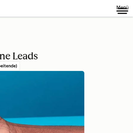
Menü
ine Leads
eitende)