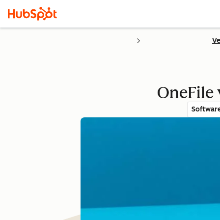
Ve
OneFile 
Softwar