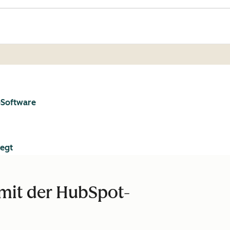
-Software
legt
 mit der HubSpot-