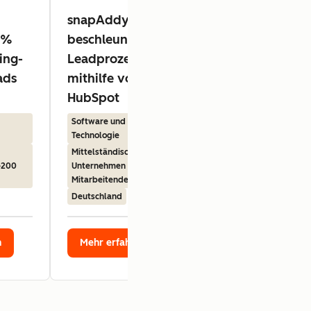
snapAddy
Belonio wächst
 %
beschleunigt die
überdurchschnitt
ing-
Leadprozesse
stark mit HubSp
ads
mithilfe von
Software und Technolo
HubSpot
Mittelständische
Unternehmen (25–200
Software und
Mitarbeitende)
Technologie
Deutschland
Mittelständische
–200
Unternehmen (25–200
Mitarbeitende)
Deutschland
n
Mehr erfahren
Mehr erfahren