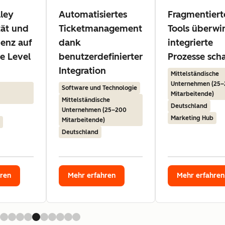
ley
Automatisiertes
Fragmentiert
tät und
Ticketmanagement
Tools überwi
ienz auf
dank
integrierte
e Level
benutzerdefinierter
Prozesse sch
Integration
Mittelständische
Unternehmen (25
Software und Technologie
Mitarbeitende)
Mittelständische
Deutschland
Unternehmen (25–200
Marketing Hub
Mitarbeitende)
Deutschland
hren
Mehr erfahren
Mehr erfahren