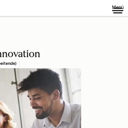
Menü
nnovation
eitende)