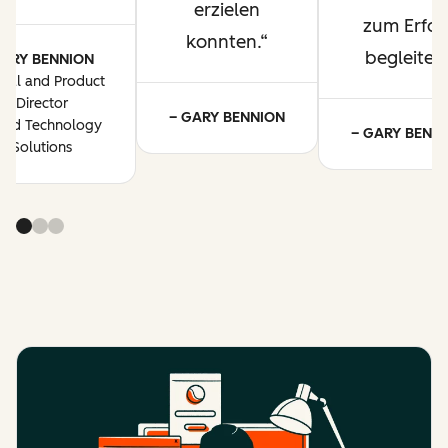
erzielen
zum Erfol
konnten.
begleitet.
ARY BENNION
ital and Product
Director
– GARY BENNION
oud Technology
– GARY BENN
Solutions