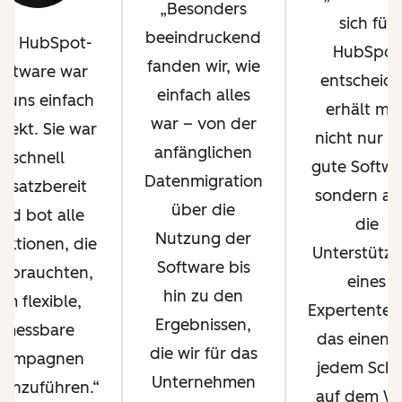
Besonders
sich für
beeindruckend
ie HubSpot-
HubSpot
fanden wir, wie
oftware war
entscheide
einfach alles
r uns einfach
erhält ma
war – von der
rfekt. Sie war
nicht nur e
anfänglichen
schnell
gute Softwa
Datenmigration
insatzbereit
sondern au
über die
nd bot alle
die
Nutzung der
nktionen, die
Unterstütz
Software bis
r brauchten,
eines
hin zu den
um flexible,
Expertentea
Ergebnissen,
messbare
das einen b
die wir für das
Kampagnen
jedem Schri
Unternehmen
rchzuführen.
auf dem W