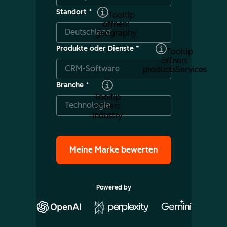
Standort
*
Tooltip
öffnen:
geography
Produkte oder Dienste
*
Tooltip
öffnen:
productsServices
Branche
*
Tooltip
öffnen:
industry
Powered by