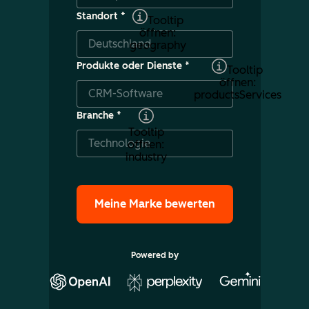
Standort
*
Tooltip
öffnen:
geography
Produkte oder Dienste
*
Tooltip
öffnen:
productsServices
Branche
*
Tooltip
öffnen:
industry
Powered by