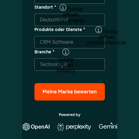
Standort
*
Tooltip
öffnen:
geography
Produkte oder Dienste
*
Tooltip
öffnen:
productsServices
Branche
*
Tooltip
öffnen:
industry
Powered by