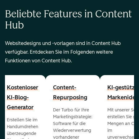
Beliebte Features in Content
Hub
Websitedesigns und -vorlagen sind in Content Hub
verfügbar. Entdecken Sie im Folgenden weitere
Funktionen von Content Hub.
Kostenloser
Content-
KI-gestützt
KI-Blog-
Repurposing
Markenident
Generator
Der Turbo für Ihre
Mit unserer Sof
Marketingstrategie:
erstellen Sie g
Erstellen Sie im
Software für die
Mengen an Con
Handumdrehen
Wiederverwertung
im
überzeugende
vorhandener
unverwechselb