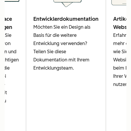
place
Entwicklerdokumentation
Artikel
lagen
Websit
Möchten Sie ein Design als
n Sie
Basis für die weitere
Erfahren
e von
Entwicklung verwenden?
mehr da
sen und
Teilen Sie diese
wie Sie 
lichtigen
Dokumentation mit Ihrem
Website
, die
Entwicklungsteam.
beim Ers
bei
Ihrer We
hre
nutzen 
mit
 zu
.
e