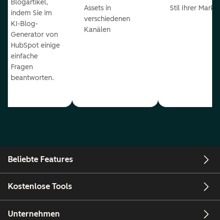
Blogartikel,
Assets in
Stil Ihrer Marke
indem Sie im
verschiedenen
KI-Blog-
Kanälen
Generator von
HubSpot einige
einfache
Fragen
beantworten.
Beliebte Features
Kostenlose Tools
Unternehmen