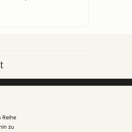
t
n Reihe
hin zu