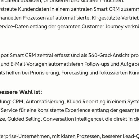
ransparent abbilden, priorisieren und skalieren möchten.
rstreute Kundendaten in einem zentralen Smart CRM zusamm
nuellen Prozessen auf automatisierte, KI-gestützte Vertri
 Service-Daten entlang der gesamten Customer Journey verkn
pot Smart CRM zentral erfasst und als 360-Grad-Ansicht pro
 und E-Mail-Vorlagen automatisieren Follow-ups und Aufgabe
ghts helfen bei Priorisierung, Forecasting und fokussierten K
ssere Wahl ist:
mlung: CRM, Automatisierung, KI und Reporting in einem Syst
d Service für eine konsistente Experience entlang der gesam
ze, Guided Selling, Conversation Intelligence), die direkt in 
terprise-Unternehmen, mit klaren Prozessen, besserer Lead-