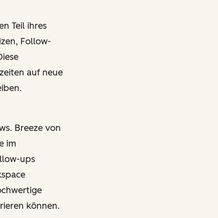
n Teil ihres
zen, Follow-
Diese
zeiten auf neue
eiben.
ows. Breeze von
e im
llow-ups
rkspace
ochwertige
rieren können.