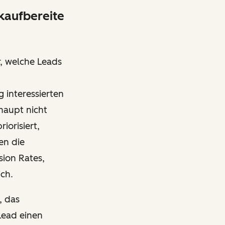
 kaufbereite
r, welche Leads
g interessierten
haupt nicht
iorisiert,
en die
sion Rates,
ich.
, das
Lead einen