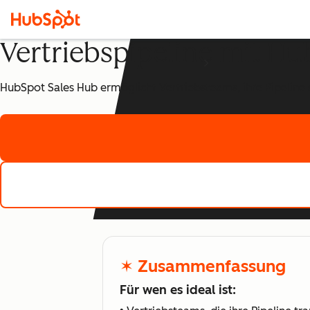
Vertriebspipeline mit H
HubSpot Sales Hub ermöglicht Vertriebsteams, ihre Pipeline s
✶ Zusammenfassung
Für wen es ideal ist: