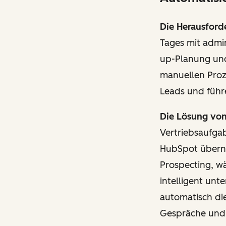
Die Herausford
Tages mit admi
up-Planung und
manuellen Proz
Leads und führ
Die Lösung vo
Vertriebsaufga
HubSpot übern
Prospecting, w
intelligent unt
automatisch die
Gespräche und 