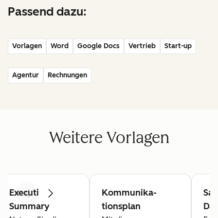
Passend dazu:
Vorlagen
Word
Google Docs
Vertrieb
Start-up
Agentur
Rechnungen
Weitere Vorlagen
Executive
Kommunika­
Sal
Zurück
Weiter
Summary
tionsplan
Da