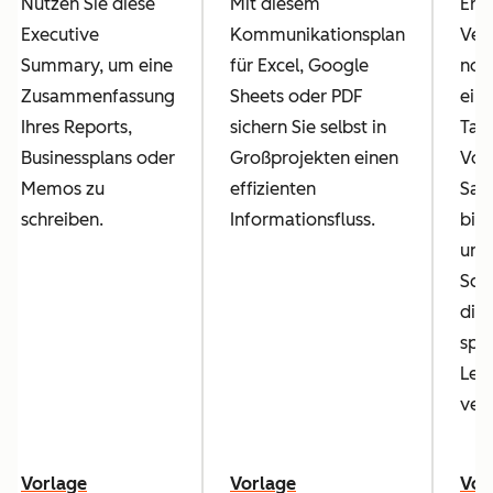
Nutzen Sie diese
Mit diesem
Erfa
Executive
Kommunikationsplan
Ver
Summary, um eine
für Excel, Google
noch
Zusammenfassung
Sheets oder PDF
ein
Ihres Reports,
sichern Sie selbst in
Tab
Businessplans oder
Großprojekten einen
Vor
Memos zu
effizienten
Sal
schreiben.
Informationsfluss.
biet
und
Schn
die 
spa
Lei
ver
Vorlage
Vorlage
Vor