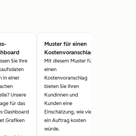
es-
Muster für einen
Jahresberi
shboard
Kostenvoranschlag
Mit dieser
ssen Sie Ihre
Mit diesem Muster für
praktischen
kaufsdaten
einen
Vorlage für
 in einer
Kostenvoranschlag
Ihren
fachen
bieten Sie Ihren
Jahresberic
elle? Unsere
Kundinnen und
kommunizi
lage für das
Kunden eine
Sie alle
es-Dashboard
Einschätzung, wie viel
Aktivitäten
et Grafiken
ein Auftrag kosten
Ihrer
würde.
Organisatio