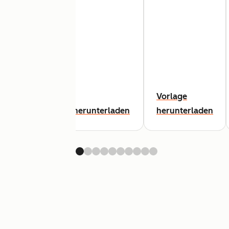
Vorlage
aden
Vorlage herunterladen
herunterladen