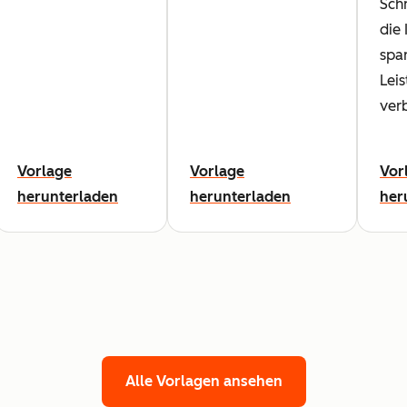
Schn
die 
spa
Lei
ver
Vorlage
Vorlage
Vor
herunterladen
herunterladen
her
Alle Vorlagen ansehen