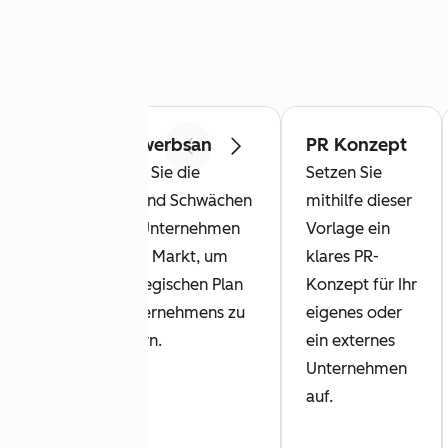
Wettbewerbsanalyse
PR Konzept
Zurück
Weiter
lan
Bewerten Sie die
Setzen Sie
Zeit
Stärken und Schwächen
mithilfe dieser
anderer Unternehmen
Vorlage ein
auf Ihrem Markt, um
klares PR-
an-
den strategischen Plan
Konzept für Ihr
Ihres Unternehmens zu
eigenes oder
verbessern.
ein externes
ige
Unternehmen
 an
auf.
.