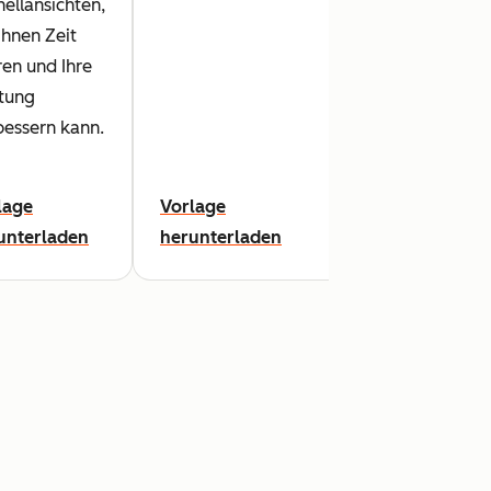
ellansichten,
an Sharehol
Ihnen Zeit
und andere
ren und Ihre
Entscheider
stung
effektiv un
bessern kann.
klar.
lage
Vorlage
Vorlage
unterladen
herunterladen
herunterla