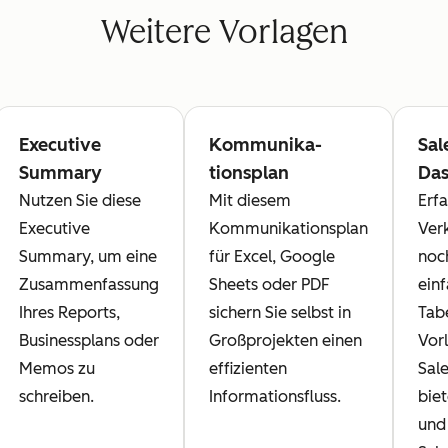
Weitere Vorlagen
Executive
Kommunika­
Sal
Summary
tionsplan
Da
Nutzen Sie diese
Mit diesem
Erfa
Executive
Kommunikationsplan
Ver
Summary, um eine
für Excel, Google
noch
Zusammenfassung
Sheets oder PDF
ein
Ihres Reports,
sichern Sie selbst in
Tab
Businessplans oder
Großprojekten einen
Vor
Memos zu
effizienten
Sal
schreiben.
Informationsfluss.
biet
und