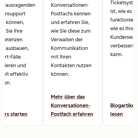
Ticketsyste
 herausragenden
Konversationen-
ist, wie es
densupport
Postfachs kennen
funktioniert
en können,
und erfahren Sie,
wie es Ihren
m Sie Ihre
wie Sie diese zum
Kundenserv
petenzen
Verwalten der
verbessern
er ausbauen,
Kommunikation
kann.
ort-Fälle
mit Ihren
ysieren und
Kontakten nutzen
 Zeit effektiv
können.
eilen.
Mehr über das
Konversationen-
Blogartikel
Kurs starten
Postfach erfahren
lesen