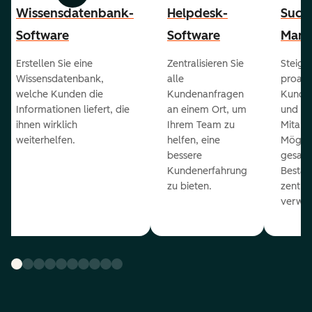
Wissensdatenbank-
Helpdesk-
Succ
Software
Software
Mana
Erstellen Sie eine
Zentralisieren Sie
Steiger
Wissensdatenbank,
alle
proakt
welche Kunden die
Kundenanfragen
Kunde
Informationen liefert, die
an einem Ort, um
und ge
ihnen wirklich
Ihrem Team zu
Mitarb
weiterhelfen.
helfen, eine
Möglich
bessere
gesam
Kundenerfahrung
Bestan
zu bieten.
zentral
verwal