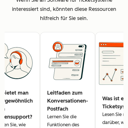
interessiert sind, könnten diese Ressourcen
hilfreich für Sie sein.
 bietet man
Leitfaden zum
Was ist ei
ergewöhnlich
Konversationen-
Ticketsys
en
Postfach
Lesen Sie m
densupport?
Lernen Sie die
darüber, was
hren Sie, wie
Funktionen des