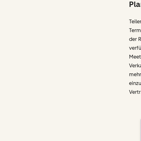
Pla
Teile
Termi
der 
verfü
Meet
Verk
mehr
einz
Vert