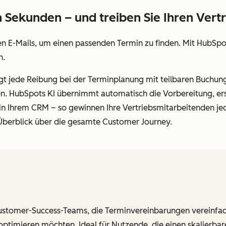
n Sekunden – und treiben Sie Ihren Vert
sen E-Mails, um einen passenden Termin zu finden. Mit HubSp
n.
t jede Reibung bei der Terminplanung mit teilbaren Buchungsl
n. HubSpots KI übernimmt automatisch die Vorbereitung, erst
in Ihrem CRM – so gewinnen Ihre Vertriebsmitarbeitenden j
 Überblick über die gesamte Customer Journey.
Customer-Success-Teams, die Terminvereinbarungen vereinf
timieren möchten. Ideal für Nutzende, die einen skalierbare