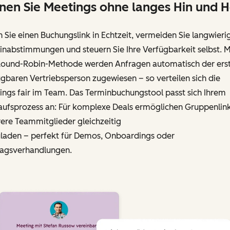
nen Sie Meetings ohne langes Hin und H
n Sie einen Buchungslink in Echtzeit, vermeiden Sie langwieri
nabstimmungen und steuern Sie Ihre Verfügbarkeit selbst. M
Round-Robin-Methode werden Anfragen automatisch der ers
gbaren Vertriebs­person zugewiesen – so verteilen sich die
ings fair im Team. Das Terminbuchungstool passt sich Ihrem
aufsprozess an: Für komplexe Deals ermöglichen Gruppenlink
ere Teammitglieder gleichzeitig
uladen – perfekt für Demos, Onboardings oder
ragsverhandlungen.