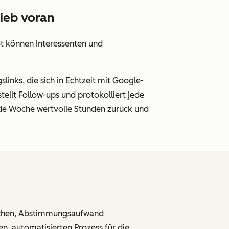
rieb voran
ot können Interessenten und
inks, die sich in Echtzeit mit Google-
ellt Follow-ups und protokolliert jede
ede Woche wertvolle Stunden zurück und
achen, Abstimmungsaufwand
n, automatisierten Prozess für die