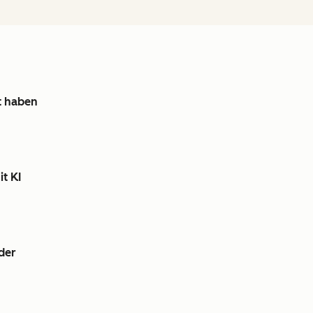
it haben
it KI
der