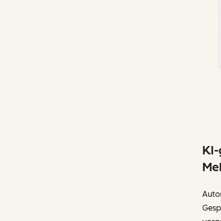
KI-
Meh
Autom
Gesp