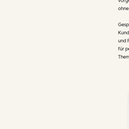
vorg
ohne
Gesp
Kunde
und F
für 
Them