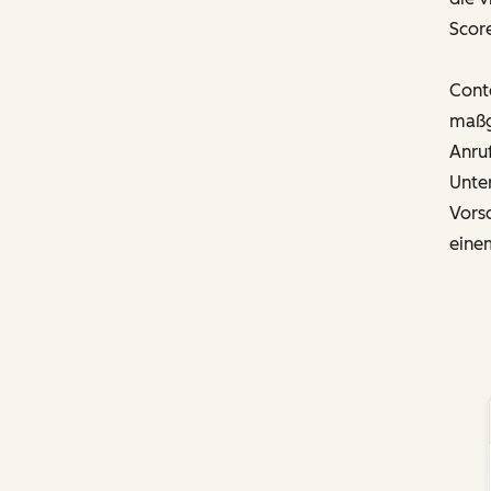
Score
Cont
maßg
Anruf
Unte
Vorsc
eine