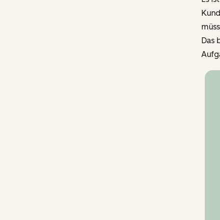
Kund
müss
Das 
Aufga