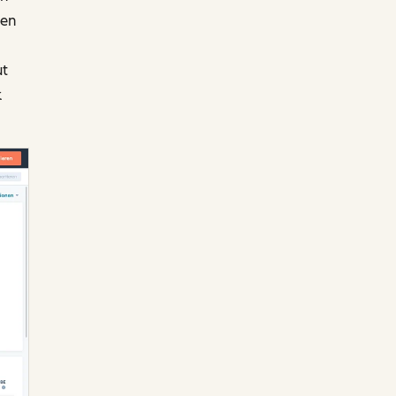
nen
ut
k