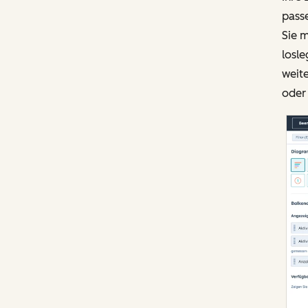
pass
Sie 
losl
weite
oder 