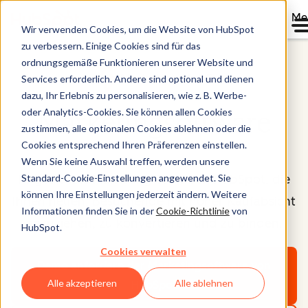
Me
Wir verwenden Cookies, um die Website von HubSpot
zu verbessern. Einige Cookies sind für das
ordnungsgemäße Funktionieren unserer Website und
Marketing Hub®
Services erforderlich. Andere sind optional und dienen
dazu, Ihr Erlebnis zu personalisieren, wie z. B. Werbe-
oder Analytics-Cookies. Sie können allen Cookies
Marketingsoftware
zustimmen, alle optionalen Cookies ablehnen oder die
Cookies entsprechend Ihren Präferenzen einstellen.
Wenn Sie keine Auswahl treffen, werden unsere
KI-gestützte Marketing-Tools von HubSpot, die
Standard-Cookie-Einstellungen angewendet. Sie
können Ihre Einstellungen jederzeit ändern. Weitere
Ihnen helfen, Besuchende mit hoher Kaufabsicht
Informationen finden Sie in der
Cookie-Richtlinie
von
anzuziehen, zu konvertieren und zu binden.
HubSpot.
Cookies verwalten
Demo anfordern
der Marketingsoftware von
Alle akzeptieren
Alle ablehnen
HubSpot