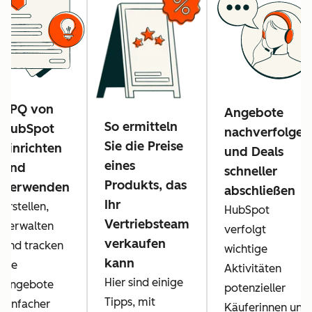
CPQ von
Angebote
So ermitteln
HubSpot
nachverfolgen
Sie die Preise
einrichten
und Deals
eines
und
schneller
Produkts, das
verwenden
abschließen
Ihr
Erstellen,
HubSpot
Vertriebsteam
verwalten
verfolgt
verkaufen
und tracken
wichtige
kann
Sie
Aktivitäten
Hier sind einige
Angebote
potenzieller
Tipps, mit
einfacher
Käuferinnen und