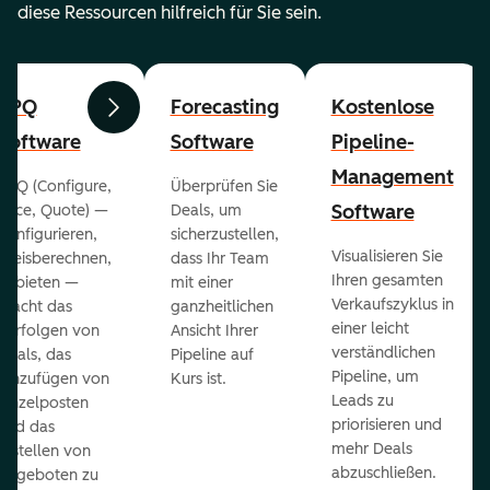
diese Ressourcen hilfreich für Sie sein.
CPQ
Forecasting
Kostenlose
Zurück
Weiter
Software
Software
Pipeline-
Management
CPQ (Configure,
Überprüfen Sie
Software
Price, Quote) —
Deals, um
konfigurieren,
sicherzustellen,
Visualisieren Sie
preisberechnen,
dass Ihr Team
Ihren gesamten
anbieten —
mit einer
Verkaufszyklus in
macht das
ganzheitlichen
einer leicht
Verfolgen von
Ansicht Ihrer
verständlichen
Deals, das
Pipeline auf
Pipeline, um
Hinzufügen von
Kurs ist.
Leads zu
Einzelposten
priorisieren und
und das
mehr Deals
Erstellen von
abzuschließen.
Angeboten zu