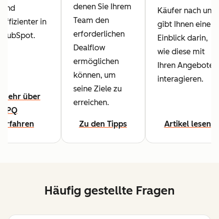
denen Sie Ihrem
und
Käufer nach und
Team den
effizienter in
gibt Ihnen einen
erforderlichen
HubSpot.
Einblick darin,
Dealflow
wie diese mit
ermöglichen
Ihren Angeboten
können, um
interagieren.
seine Ziele zu
Mehr über
erreichen.
CPQ
erfahren
Zu den Tipps
Artikel lesen
Häufig gestellte Fragen