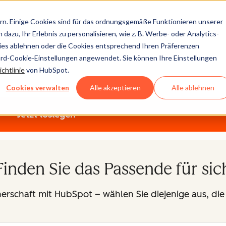
n. Einige Cookies sind für das ordnungsgemäße Funktionieren unserer
tner
dazu, Ihr Erlebnis zu personalisieren, wie z. B. Werbe- oder Analytics-
kies ablehnen oder die Cookies entsprechend Ihren Präferenzen
ard-Cookie-Einstellungen angewendet. Sie können Ihre Einstellungen
ehmenswachstum ist unser Geschäft. Informieren Sie sich übe
chtlinie
von HubSpot.
lassen Sie uns gemeinsam an Ihrem Wachstum arbeiten.
Cookies verwalten
Alle akzeptieren
Alle ablehnen
Jetzt loslegen
Finden Sie das Passende für sic
nerschaft mit HubSpot – wählen Sie diejenige aus, di