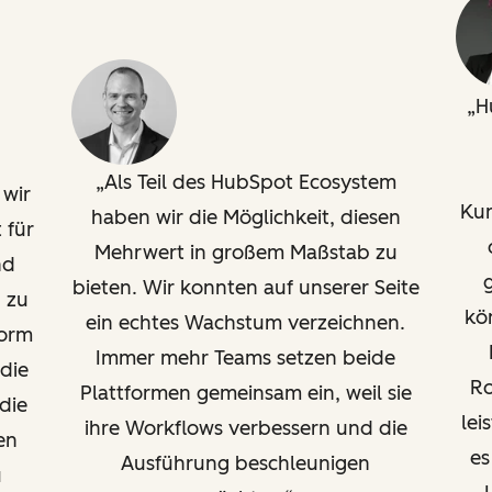
H
Als Teil des HubSpot Ecosystem
 wir
Kun
haben wir die Möglichkeit, diesen
 für
Mehrwert in großem Maßstab zu
nd
bieten. Wir konnten auf unserer Seite
 zu
kön
ein echtes Wachstum verzeichnen.
form
Immer mehr Teams setzen beide
die
Ro
Plattformen gemeinsam ein, weil sie
die
lei
ihre Workflows verbessern und die
en
es
Ausführung beschleunigen
u