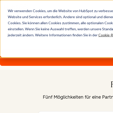
Wir verwenden Cookies, um die Website von HubSpot zu verbesser
Werden Sie HubSpot-Par
Website und Services erforderlich. Andere sind optional und dienen 
Cookies. Sie können allen Cookies zustimmen, alle optionalen Coo
einstellen. Wenn Sie keine Auswahl treffen, werden unsere Stand
Sie möchten, dass Ihr Unternehmen schneller wächst. Untern
jederzeit ändern. Weitere Informationen finden Sie in der
Cookie-Ri
Partnerprogramme, suchen Sie sich das passende aus – und 
Fünf Möglichkeiten für eine Part