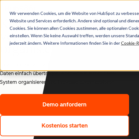
Wir verwenden Cookies, um die Website von HubSpot zu verbesser
Kundendaten
Website und Services erforderlich. Andere sind optional und dienen 
Cookies. Sie können allen Cookies zustimmen, alle optionalen Coo
CRM
verstehen und
einstellen. Wenn Sie keine Auswahl treffen, werden unsere Stand
jederzeit ändern. Weitere Informationen finden Sie in der
Cookie-Ri
organisieren
Gewinnen Sie wertvolle Kundeneinblicke, indem Sie
Daten einfach übertragen, Kontakte in Ihrem CRM-
System organisieren und Prozesse automatisieren.
Demo anfordern
Kostenlos starten