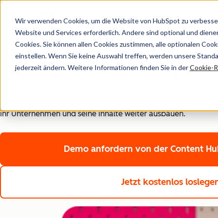
Wir verwenden Cookies, um die Website von HubSpot zu verbesser
Website und Services erforderlich. Andere sind optional und dienen 
Content Hub
Cookies. Sie können allen Cookies zustimmen, alle optionalen Coo
So optimieren Sie das C
einstellen. Wenn Sie keine Auswahl treffen, werden unsere Stand
jederzeit ändern. Weitere Informationen finden Sie in der
Cookie-Ri
zentralen Datenquelle
Konsolidieren Sie Ihre Contentmanagement-Strategie mit C
Ihr Unternehmen und seine Inhalte weiter ausbauen.
Demo anfordern
von der Content Hub
Jetzt kostenlos losleg