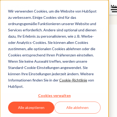
Me
Wir verwenden Cookies, um die Website von HubSpot
zu verbessern. Einige Cookies sind für das
Die Starter-Plattform von HubSpot
ordnungsgemäße Funktionieren unserer Website und
Kundschaft finden und
Services erforderlich. Andere sind optional und dienen
dazu, Ihr Erlebnis zu personalisieren, wie z. B. Werbe-
begeistern
oder Analytics-Cookies. Sie können allen Cookies
zustimmen, alle optionalen Cookies ablehnen oder die
Generieren und optimieren Sie ganz einfach
Cookies entsprechend Ihren Präferenzen einstellen.
Marketinginhalte, mit denen Sie neue Kundschaft
Wenn Sie keine Auswahl treffen, werden unsere
Standard-Cookie-Einstellungen angewendet. Sie
anziehen und konvertieren. Von der Erstellung bis zur
können Ihre Einstellungen jederzeit ändern. Weitere
Konversion erzielen Sie mit jedem einzelnen Schritt
Informationen finden Sie in der
Cookie-Richtlinie
von
schnelle Ergebnisse.
HubSpot.
Cookies verwalten
Kostenlos starten
mit den Gratis-Tools
Alle akzeptieren
Alle ablehnen
von HubSpot