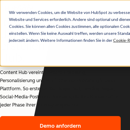
Wir verwenden Cookies, um die Website von HubSpot zu verbesser
Inhalte für jede Phase
Website und Services erforderlich. Andere sind optional und dienen 
Cookies. Sie können allen Cookies zustimmen, alle optionalen Coo
Content Hub
der Customer Journey
einstellen. Wenn Sie keine Auswahl treffen, werden unsere Stand
jederzeit ändern. Weitere Informationen finden Sie in der
Cookie-Ri
erstellen – mit Content
Hub
Content Hub vereint Content-Erstellung,
Personalisierung und Multi-Channel-Publishing in einer
Plattform. So erstellen Sie Blogartikel, Landing Pages,
Social-Media-Posts und Podcasts, die Ihre Kundschaft in
jeder Phase ihrer Journey ansprechen.
Demo anfordern