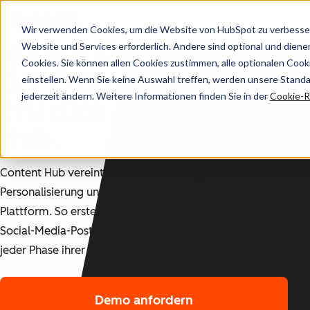
Wir verwenden Cookies, um die Website von HubSpot zu verbesser
Inhalte für jede Phase
Website und Services erforderlich. Andere sind optional und dienen 
Cookies. Sie können allen Cookies zustimmen, alle optionalen Coo
Content Hub
der Customer Journey
einstellen. Wenn Sie keine Auswahl treffen, werden unsere Stand
jederzeit ändern. Weitere Informationen finden Sie in der
Cookie-Ri
erstellen – mit Content
Hub
Content Hub vereint Content-Erstellung,
Personalisierung und Multi-Channel-Publishing in einer
Plattform. So erstellen Sie Blogartikel, Landing Pages,
Social-Media-Posts und Podcasts, die Ihre Kundschaft in
jeder Phase ihrer Journey ansprechen.
Demo anfordern