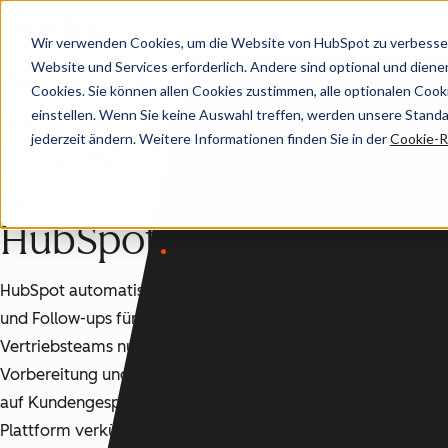
Wir verwenden Cookies, um die Website von HubSpot zu verbesser
Schnellere
Website und Services erforderlich. Andere sind optional und dienen 
Cookies. Sie können allen Cookies zustimmen, alle optionalen Coo
Sales Hub
Vertriebszyklen durch
einstellen. Wenn Sie keine Auswahl treffen, werden unsere Stand
jederzeit ändern. Weitere Informationen finden Sie in der
Cookie-Ri
KI-gestützte
Automatisierung mit
HubSpot
HubSpot automatisiert Terminplanung, Dateneingabe
und Follow-ups für schnellere Deal-Abschlüsse.
Vertriebsteams nutzen KI-gestützte Meeting-
Vorbereitung und zentrale Pipeline-Verwaltung, um sich
auf Kundengespräche zu konzentrieren. Die integrierte
Plattform verkürzt Vertriebszyklen und erhöht