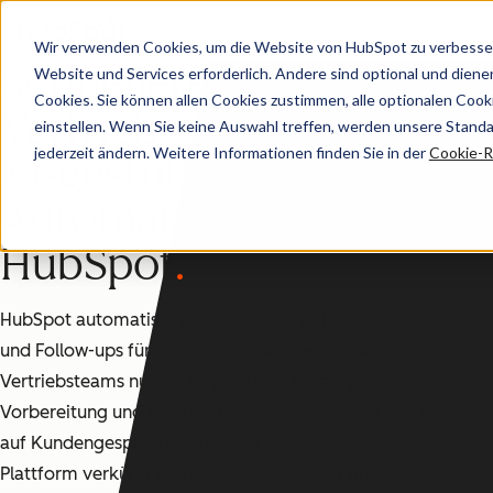
Wir verwenden Cookies, um die Website von HubSpot zu verbesser
Schnellere
Website und Services erforderlich. Andere sind optional und dienen 
Cookies. Sie können allen Cookies zustimmen, alle optionalen Coo
Sales Hub
Vertriebszyklen durch
einstellen. Wenn Sie keine Auswahl treffen, werden unsere Stand
jederzeit ändern. Weitere Informationen finden Sie in der
Cookie-Ri
KI-gestützte
Automatisierung mit
HubSpot
HubSpot automatisiert Terminplanung, Dateneingabe
und Follow-ups für schnellere Deal-Abschlüsse.
Vertriebsteams nutzen KI-gestützte Meeting-
Vorbereitung und zentrale Pipeline-Verwaltung, um sich
auf Kundengespräche zu konzentrieren. Die integrierte
Plattform verkürzt Vertriebszyklen und erhöht