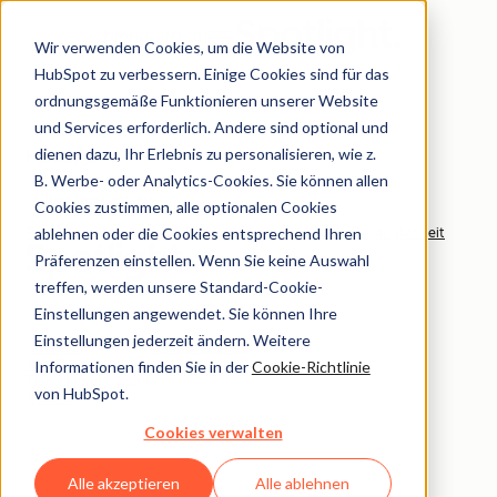
Menü öffnen
Wir verwenden Cookies, um die Website von
HubSpot zu verbessern. Einige Cookies sind für das
ordnungsgemäße Funktionieren unserer Website
und Services erforderlich. Andere sind optional und
dienen dazu, Ihr Erlebnis zu personalisieren, wie z.
B. Werbe- oder Analytics-Cookies. Sie können allen
© 2026 HubSpot, Inc.
Cookies zustimmen, alle optionalen Cookies
ablehnen oder die Cookies entsprechend Ihren
Rechtliches
Datenschutzrichtlinie
Sicherheit
Website-Zugänglichkeit
Präferenzen einstellen. Wenn Sie keine Auswahl
treffen, werden unsere Standard-Cookie-
Unternehmen
Kunde
Einstellungen angewendet. Sie können Ihre
Einstellungen jederzeit ändern. Weitere
Über uns
Kundensupport
Informationen finden Sie in der
Cookie-Richtlinie
Karriere
Management-Team
von HubSpot.
Kontakt
Cookies verwalten
Alle akzeptieren
Alle ablehnen