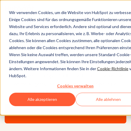
Wir verwenden Cookies, um die Website von HubSpot zu verbesse
Einige Cookies sind für das ordnungsgemäße Funktionieren unsere
Website und Services erforderlich. Andere sind optional und diene
dazu, Ihr Erlebnis zu personalisieren, wie z. B. Werbe- oder Analytic
Der ROI der Plattform
Cookies. Sie können allen Cookies zustimmen, alle optionalen Cook
ablehnen oder die Cookies entsprechend Ihren Präferenzen einstel
von HubSpot
Wenn Sie keine Auswahl treffen, werden unsere Standard-Cookie-
Einstellungen angewendet. Sie können Ihre Einstellungen jederzei
Mehr als 278.000 Unternehmen in über 135 Ländern
ändern. Weitere Informationen finden Sie in der
Cookie-Richtlinie
v
HubSpot.
nutzen bereits HubSpot für ihr Wachstum. Erfahren Sie,
wie die KI-gestützte Plattform von HubSpot einen
Cookies verwalten
Mehrwert für Ihr Unternehmen schaffen kann.
Alle akzeptieren
Alle ablehnen
ROI-Bericht herunterladen