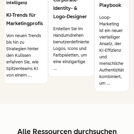
Intelligenz
Playbook
Identity- &
KI-Trends für
Logo-Designer
Loop-
Marketingprofis
Marketing
Erstellen Sie im
ist ein neuer
Handumdrehen
Von neuen Trends
vierteiliger
benutzerdefinierte
bis hin zu
Ansatz, der
Logos, Icons und
Strategien hinter
KI-Effizienz
Farbpaletten, um
den Kulissen
und
eine einzigartige
erfahren Sie, wie
menschliche
...
Spitzenteams KI
Authentizität
von einem ...
kombiniert,
um ...
Alle Ressourcen durchsuchen