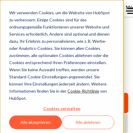
Me
Wir verwenden Cookies, um die Website von HubSpot
zu verbessern. Einige Cookies sind für das
ordnungsgemäße Funktionieren unserer Website und
Services erforderlich. Andere sind optional und dienen
HubSpot Bibliothek
dazu, Ihr Erlebnis zu personalisieren, wie z. B. Werbe-
oder Analytics-Cookies. Sie können allen Cookies
zustimmen, alle optionalen Cookies ablehnen oder die
Entdecken Sie E-Books, Tools, Guides, Vorlagen und
Cookies entsprechend Ihren Präferenzen einstellen.
Berichte – alles für Ihr Unternehmenswachstum. Filtern
Wenn Sie keine Auswahl treffen, werden unsere
Sie nach Thema oder Format und finden Sie das
Standard-Cookie-Einstellungen angewendet. Sie
Richtige.
können Ihre Einstellungen jederzeit ändern. Weitere
Informationen finden Sie in der
Cookie-Richtlinie
von
HubSpot.
Alle Inhalte
Cookies verwalten
Alle akzeptieren
Alle ablehnen
Aktuelle Berichte