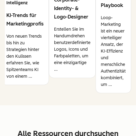
Intelligenz
Playbook
Identity- &
KI-Trends für
Logo-Designer
Loop-
Marketingprofis
Marketing
Erstellen Sie im
ist ein neuer
Handumdrehen
Von neuen Trends
vierteiliger
benutzerdefinierte
bis hin zu
Ansatz, der
Logos, Icons und
Strategien hinter
KI-Effizienz
Farbpaletten, um
den Kulissen
und
eine einzigartige
erfahren Sie, wie
menschliche
...
Spitzenteams KI
Authentizität
von einem ...
kombiniert,
um ...
Alle Ressourcen durchsuchen