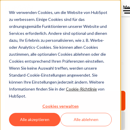
Me
Wir verwenden Cookies, um die Website von HubSpot
zu verbessern. Einige Cookies sind für das
ordnungsgemäße Funktionieren unserer Website und
Services erforderlich. Andere sind optional und dienen
HubSpot Bibliothek
dazu, Ihr Erlebnis zu personalisieren, wie z. B. Werbe-
oder Analytics-Cookies. Sie können allen Cookies
zustimmen, alle optionalen Cookies ablehnen oder die
Entdecken Sie E-Books, Tools, Guides, Vorlagen und
Cookies entsprechend Ihren Präferenzen einstellen.
Berichte – alles für Ihr Unternehmenswachstum. Filtern
Wenn Sie keine Auswahl treffen, werden unsere
Sie nach Thema oder Format und finden Sie das
Standard-Cookie-Einstellungen angewendet. Sie
Richtige.
können Ihre Einstellungen jederzeit ändern. Weitere
Informationen finden Sie in der
Cookie-Richtlinie
von
HubSpot.
Alle Inhalte
Cookies verwalten
Alle akzeptieren
Alle ablehnen
Aktuelle Berichte