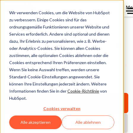
Me
Wir verwenden Cookies, um die Website von HubSpot
zu verbessern. Einige Cookies sind für das
ordnungsgemäße Funktionieren unserer Website und
Services erforderlich. Andere sind optional und dienen
HubSpot Bibliothek
dazu, Ihr Erlebnis zu personalisieren, wie z. B. Werbe-
oder Analytics-Cookies. Sie können allen Cookies
zustimmen, alle optionalen Cookies ablehnen oder die
Entdecken Sie E-Books, Tools, Guides, Vorlagen und
Cookies entsprechend Ihren Präferenzen einstellen.
Berichte – alles für Ihr Unternehmenswachstum. Filtern
Wenn Sie keine Auswahl treffen, werden unsere
Sie nach Thema oder Format und finden Sie das
Standard-Cookie-Einstellungen angewendet. Sie
Richtige.
können Ihre Einstellungen jederzeit ändern. Weitere
Informationen finden Sie in der
Cookie-Richtlinie
von
HubSpot.
Alle Inhalte
Cookies verwalten
Alle akzeptieren
Alle ablehnen
Aktuelle Berichte