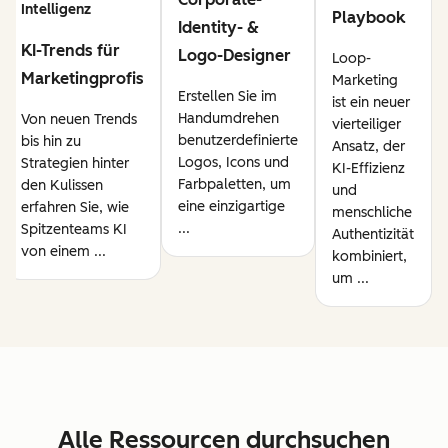
Intelligenz
Playbook
Identity- &
KI-Trends für
Logo-Designer
Loop-
Marketingprofis
Marketing
Erstellen Sie im
ist ein neuer
Handumdrehen
Von neuen Trends
vierteiliger
benutzerdefinierte
bis hin zu
Ansatz, der
Logos, Icons und
Strategien hinter
KI-Effizienz
Farbpaletten, um
den Kulissen
und
eine einzigartige
erfahren Sie, wie
menschliche
...
Spitzenteams KI
Authentizität
von einem ...
kombiniert,
um ...
Alle Ressourcen durchsuchen