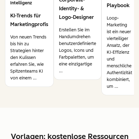
Intelligenz
Playbook
Identity- &
KI-Trends für
Logo-Designer
Loop-
Marketingprofis
Marketing
Erstellen Sie im
ist ein neuer
Handumdrehen
Von neuen Trends
vierteiliger
benutzerdefinierte
bis hin zu
Ansatz, der
Logos, Icons und
Strategien hinter
KI-Effizienz
Farbpaletten, um
den Kulissen
und
eine einzigartige
erfahren Sie, wie
menschliche
...
Spitzenteams KI
Authentizität
von einem ...
kombiniert,
um ...
Vorlagen: kostenlose Ressourcen