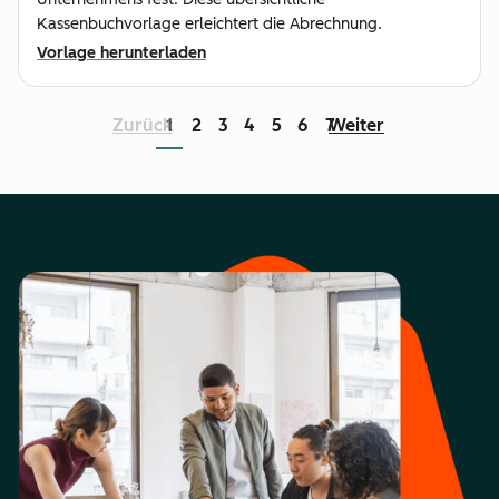
Kassenbuchvorlage erleichtert die Abrechnung.
Vorlage herunterladen
Zurück
1
2
3
4
5
6
7
Weiter