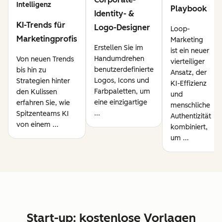
Intelligenz
Playbook
Identity- &
KI-Trends für
Logo-Designer
Loop-
Marketingprofis
Marketing
Erstellen Sie im
ist ein neuer
Handumdrehen
Von neuen Trends
vierteiliger
benutzerdefinierte
bis hin zu
Ansatz, der
Logos, Icons und
Strategien hinter
KI-Effizienz
Farbpaletten, um
den Kulissen
und
eine einzigartige
erfahren Sie, wie
menschliche
...
Spitzenteams KI
Authentizität
von einem ...
kombiniert,
um ...
Start-up: kostenlose Vorlagen