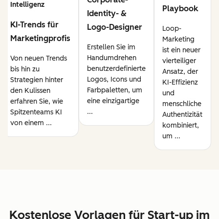
Intelligenz
Playbook
Identity- &
KI-Trends für
Logo-Designer
Loop-
Marketingprofis
Marketing
Erstellen Sie im
ist ein neuer
Handumdrehen
Von neuen Trends
vierteiliger
benutzerdefinierte
bis hin zu
Ansatz, der
Logos, Icons und
Strategien hinter
KI-Effizienz
Farbpaletten, um
den Kulissen
und
eine einzigartige
erfahren Sie, wie
menschliche
...
Spitzenteams KI
Authentizität
von einem ...
kombiniert,
um ...
Kostenlose Vorlagen für Start-up im