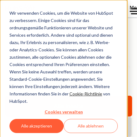
Me
Wir verwenden Cookies, um die Website von HubSpot
zu verbessern. Einige Cookies sind für das
ordnungsgemäße Funktionieren unserer Website und
Services erforderlich. Andere sind optional und dienen
HubSpot Bibliothek
dazu, Ihr Erlebnis zu personalisieren, wie z. B. Werbe-
oder Analytics-Cookies. Sie können allen Cookies
zustimmen, alle optionalen Cookies ablehnen oder die
Entdecken Sie E-Books, Tools, Guides, Vorlagen und
Cookies entsprechend Ihren Präferenzen einstellen.
Berichte – alles für Ihr Unternehmenswachstum. Filtern
Wenn Sie keine Auswahl treffen, werden unsere
Sie nach Thema oder Format und finden Sie das
Standard-Cookie-Einstellungen angewendet. Sie
Richtige.
können Ihre Einstellungen jederzeit ändern. Weitere
Informationen finden Sie in der
Cookie-Richtlinie
von
HubSpot.
Alle Inhalte
Cookies verwalten
Alle akzeptieren
Alle ablehnen
Aktuelle Berichte