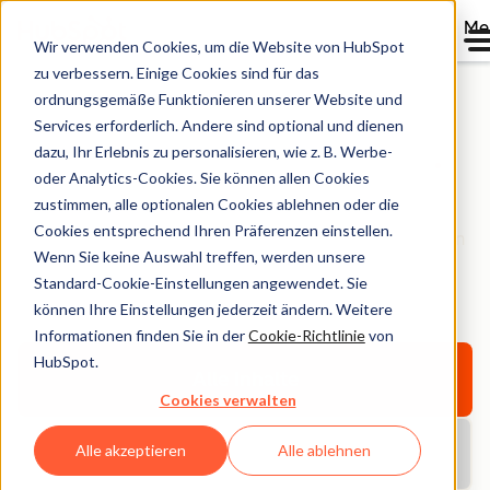
Me
Wir verwenden Cookies, um die Website von HubSpot
zu verbessern. Einige Cookies sind für das
ordnungsgemäße Funktionieren unserer Website und
Services erforderlich. Andere sind optional und dienen
HubSpot Bibliothek
dazu, Ihr Erlebnis zu personalisieren, wie z. B. Werbe-
oder Analytics-Cookies. Sie können allen Cookies
zustimmen, alle optionalen Cookies ablehnen oder die
Entdecken Sie E-Books, Tools, Guides, Vorlagen und
Cookies entsprechend Ihren Präferenzen einstellen.
Berichte – alles für Ihr Unternehmenswachstum. Filtern
Wenn Sie keine Auswahl treffen, werden unsere
Sie nach Thema oder Format und finden Sie das
Standard-Cookie-Einstellungen angewendet. Sie
Richtige.
können Ihre Einstellungen jederzeit ändern. Weitere
Informationen finden Sie in der
Cookie-Richtlinie
von
HubSpot.
Alle Inhalte
Cookies verwalten
Alle akzeptieren
Alle ablehnen
Aktuelle Berichte