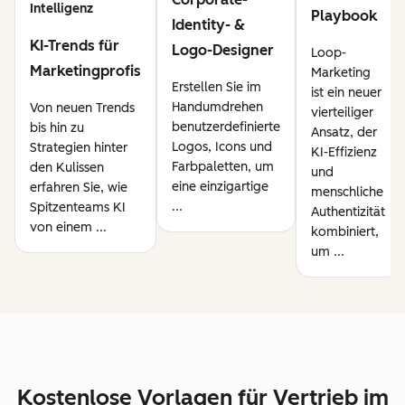
Intelligenz
Playbook
Identity- &
KI-Trends für
Logo-Designer
Loop-
Marketingprofis
Marketing
Erstellen Sie im
ist ein neuer
Handumdrehen
Von neuen Trends
vierteiliger
benutzerdefinierte
bis hin zu
Ansatz, der
Logos, Icons und
Strategien hinter
KI-Effizienz
Farbpaletten, um
den Kulissen
und
eine einzigartige
erfahren Sie, wie
menschliche
...
Spitzenteams KI
Authentizität
von einem ...
kombiniert,
um ...
Kostenlose Vorlagen für Vertrieb im