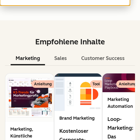
Empfohlene Inhalte
Marketing
Sales
Customer Success
KI
Anleitung
Tool
Anleitung
Marketing
Automation
Brand Marketing
Loop-
Marketing:
Marketing,
Kostenloser
Künstliche
Das
Corporate-