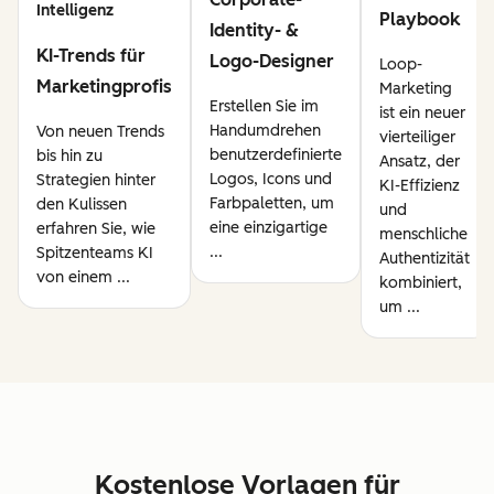
Intelligenz
Playbook
Identity- &
KI-Trends für
Logo-Designer
Loop-
Marketingprofis
Marketing
Erstellen Sie im
ist ein neuer
Handumdrehen
Von neuen Trends
vierteiliger
benutzerdefinierte
bis hin zu
Ansatz, der
Logos, Icons und
Strategien hinter
KI-Effizienz
Farbpaletten, um
den Kulissen
und
eine einzigartige
erfahren Sie, wie
menschliche
...
Spitzenteams KI
Authentizität
von einem ...
kombiniert,
um ...
Kostenlose Vorlagen für