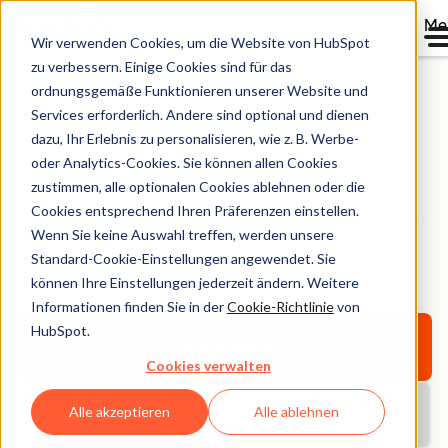
Me
Wir verwenden Cookies, um die Website von HubSpot
zu verbessern. Einige Cookies sind für das
ordnungsgemäße Funktionieren unserer Website und
Services erforderlich. Andere sind optional und dienen
HubSpot Bibliothek
dazu, Ihr Erlebnis zu personalisieren, wie z. B. Werbe-
oder Analytics-Cookies. Sie können allen Cookies
zustimmen, alle optionalen Cookies ablehnen oder die
Entdecken Sie E-Books, Tools, Guides, Vorlagen und
Cookies entsprechend Ihren Präferenzen einstellen.
Berichte – alles für Ihr Unternehmenswachstum. Filtern
Wenn Sie keine Auswahl treffen, werden unsere
Sie nach Thema oder Format und finden Sie das
Standard-Cookie-Einstellungen angewendet. Sie
Richtige.
können Ihre Einstellungen jederzeit ändern. Weitere
Informationen finden Sie in der
Cookie-Richtlinie
von
HubSpot.
Alle Inhalte
Cookies verwalten
Alle akzeptieren
Alle ablehnen
Aktuelle Berichte