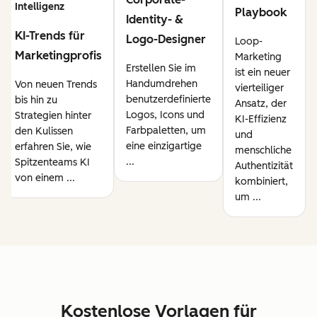
Intelligenz
Playbook
Identity- &
KI-Trends für
Logo-Designer
Loop-
Marketingprofis
Marketing
Erstellen Sie im
ist ein neuer
Handumdrehen
Von neuen Trends
vierteiliger
benutzerdefinierte
bis hin zu
Ansatz, der
Logos, Icons und
Strategien hinter
KI-Effizienz
Farbpaletten, um
den Kulissen
und
eine einzigartige
erfahren Sie, wie
menschliche
...
Spitzenteams KI
Authentizität
von einem ...
kombiniert,
um ...
Kostenlose Vorlagen für