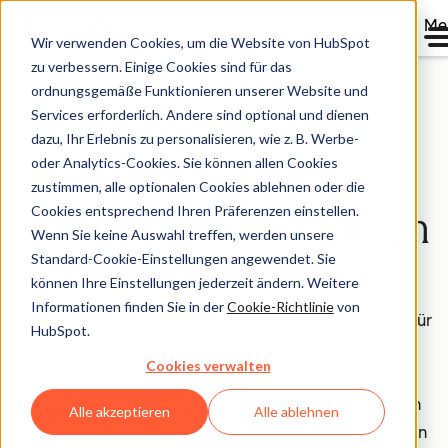
Me
Wir verwenden Cookies, um die Website von HubSpot
zu verbessern. Einige Cookies sind für das
ordnungsgemäße Funktionieren unserer Website und
Services erforderlich. Andere sind optional und dienen
VON ÜBER 299.000 WEBSITES GENUTZT
dazu, Ihr Erlebnis zu personalisieren, wie z. B. Werbe-
oder Analytics-Cookies. Sie können allen Cookies
Das kostenlose
zustimmen, alle optionalen Cookies ablehnen oder die
Cookies entsprechend Ihren Präferenzen einstellen.
WordPress CRM Plugin
Wenn Sie keine Auswahl treffen, werden unsere
von HubSpot
Standard-Cookie-Einstellungen angewendet. Sie
können Ihre Einstellungen jederzeit ändern. Weitere
Informationen finden Sie in der
Cookie-Richtlinie
von
Live-Chats, Formulare und Pop-ups, CRM-Funktionen für
HubSpot.
das Kontaktmanagement, E-Mail-Marketing und
Cookies verwalten
Chatbots sowie Analytics-Daten zu Ihrem
Unternehmenswachstum – das WordPress-Plugin von
Alle akzeptieren
Alle ablehnen
HubSpot bietet eine Reihe von Funktionen, die es Ihnen