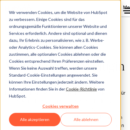
Me
Wir verwenden Cookies, um die Website von HubSpot
zu verbessern. Einige Cookies sind für das
ordnungsgemäße Funktionieren unserer Website und
Services erforderlich. Andere sind optional und dienen
VON ÜBER 299.000 WEBSITES GENUTZT
dazu, Ihr Erlebnis zu personalisieren, wie z. B. Werbe-
oder Analytics-Cookies. Sie können allen Cookies
Das kostenlose
zustimmen, alle optionalen Cookies ablehnen oder die
Cookies entsprechend Ihren Präferenzen einstellen.
WordPress CRM Plugin
Wenn Sie keine Auswahl treffen, werden unsere
von HubSpot
Standard-Cookie-Einstellungen angewendet. Sie
können Ihre Einstellungen jederzeit ändern. Weitere
Informationen finden Sie in der
Cookie-Richtlinie
von
Live-Chats, Formulare und Pop-ups, CRM-Funktionen für
HubSpot.
das Kontaktmanagement, E-Mail-Marketing und
Cookies verwalten
Chatbots sowie Analytics-Daten zu Ihrem
Unternehmenswachstum – das WordPress-Plugin von
Alle akzeptieren
Alle ablehnen
HubSpot bietet eine Reihe von Funktionen, die es Ihnen