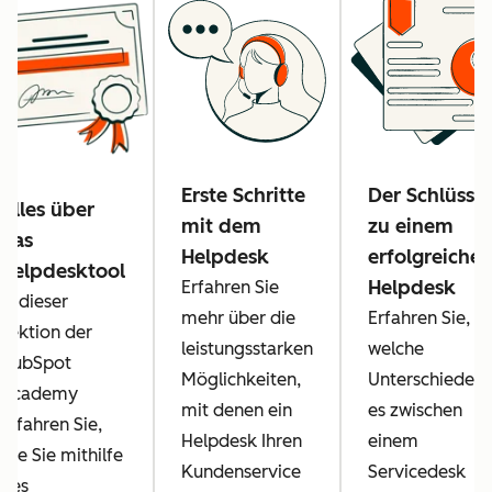
Erste Schritte
Der Schlüssel
Alles über
mit dem
zu einem
das
Helpdesk
erfolgreiche
Helpdesktool
Helpdesk
Erfahren Sie
In dieser
mehr über die
Erfahren Sie,
Lektion der
leistungsstarken
welche
HubSpot
Möglichkeiten,
Unterschiede
Academy
mit denen ein
es zwischen
erfahren Sie,
Helpdesk Ihren
einem
wie Sie mithilfe
Kundenservice
Servicedesk
des