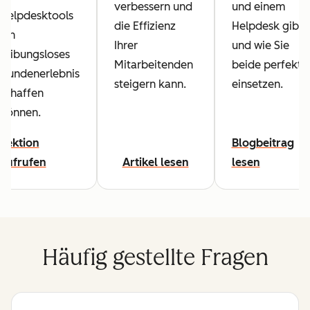
verbessern und
und einem
Helpdesktools
die Effizienz
Helpdesk gibt
ein
Ihrer
und wie Sie
reibungsloses
Mitarbeitenden
beide perfekt
Kundenerlebnis
steigern kann.
einsetzen.
schaffen
können.
Lektion
Blogbeitrag
aufrufen
Artikel lesen
lesen
Häufig gestellte Fragen