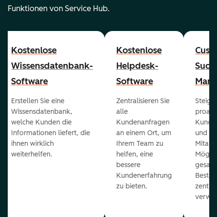
Funktionen von Service Hub.
Kostenlose
Kostenlose
Cust
Wissensdatenbank-
Helpdesk-
Succ
Software
Software
Mana
Erstellen Sie eine
Zentralisieren Sie
Steiger
Wissensdatenbank,
alle
proakt
welche Kunden die
Kundenanfragen
Kunde
Informationen liefert, die
an einem Ort, um
und ge
ihnen wirklich
Ihrem Team zu
Mitarb
weiterhelfen.
helfen, eine
Möglich
bessere
gesam
Kundenerfahrung
Bestan
zu bieten.
zentral
verwal