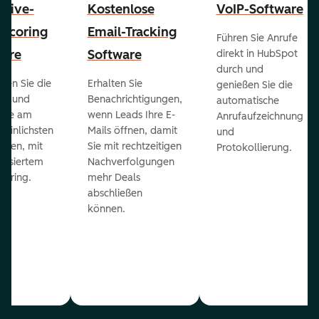
ctive-
Kostenlose
VoIP-Software
-Scoring
Email-Tracking
Führen Sie Anrufe
ware
Software
direkt in HubSpot
durch und
ieren Sie die
Erhalten Sie
genießen Sie die
ts und
Benachrichtigungen,
automatische
 die am
wenn Leads Ihre E-
Anrufaufzeichnung
heinlichsten
Mails öffnen, damit
und
eßen, mit
Sie mit rechtzeitigen
Protokollierung.
tisiertem
Nachverfolgungen
coring.
mehr Deals
abschließen
können.