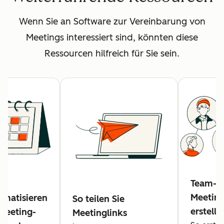
Wenn Sie an Software zur Vereinbarung von
Meetings interessiert sind, könnten diese
Ressourcen hilfreich für Sie sein.
Team-
Meeting
omatisieren
So teilen Sie
erstelle
 Meeting-
Meetinglinks