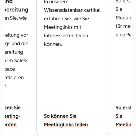
- und
So erstel
In unserem
hbereitung
Sie
Wissensdatenbankartikel
Meetingl
hren Sie, wie
erfahren Sie, wie Sie
für mehr 
die
Meetinglinks mit
eine Pers
ereitung vor
Interessierten teilen
ings und die
können.
bereitung
ch im Sales-
kspace
matisieren
en.
utzen Sie
So erste
Meeting-
So können Sie
Sie
stenten
Meetinglinks teilen
Meetingl