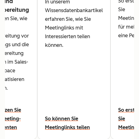
- und
So erstel
In unserem
hbereitung
Sie
Wissensdatenbankartikel
Meetingl
hren Sie, wie
erfahren Sie, wie Sie
für mehr 
die
Meetinglinks mit
eine Pers
ereitung vor
Interessierten teilen
ings und die
können.
bereitung
ch im Sales-
kspace
matisieren
en.
utzen Sie
So erste
Meeting-
So können Sie
Sie
stenten
Meetinglinks teilen
Meetingl