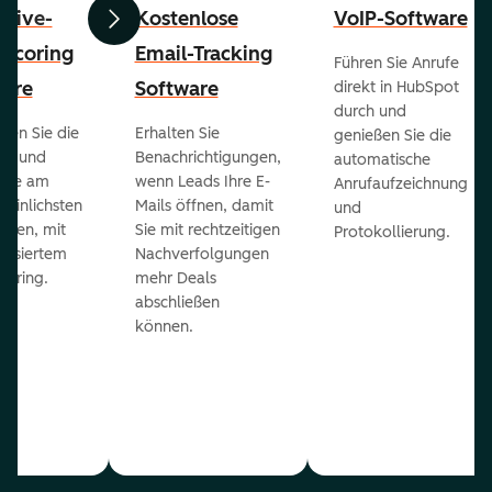
ctive-
Kostenlose
VoIP-Software
Zurück
Weiter
-Scoring
Email-Tracking
Führen Sie Anrufe
ware
Software
direkt in HubSpot
durch und
ieren Sie die
Erhalten Sie
genießen Sie die
ts und
Benachrichtigungen,
automatische
 die am
wenn Leads Ihre E-
Anrufaufzeichnung
heinlichsten
Mails öffnen, damit
und
eßen, mit
Sie mit rechtzeitigen
Protokollierung.
tisiertem
Nachverfolgungen
coring.
mehr Deals
abschließen
können.