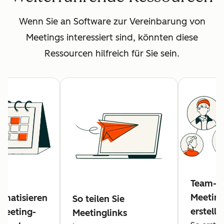
Wenn Sie an Software zur Vereinbarung von
Meetings interessiert sind, könnten diese
Ressourcen hilfreich für Sie sein.
Team-
Meeting
omatisieren
So teilen Sie
erstelle
 Meeting-
Meetinglinks