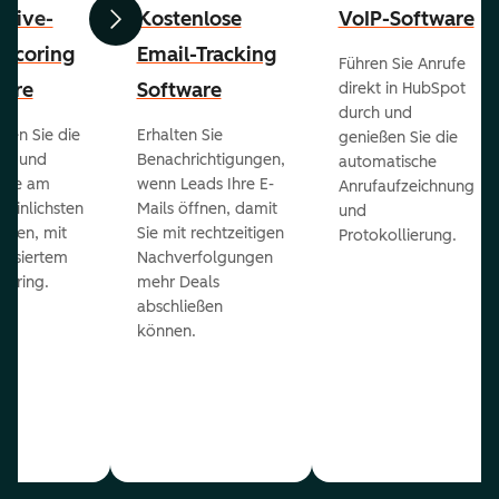
ctive-
Kostenlose
VoIP-Software
Zurück
Weiter
-Scoring
Email-Tracking
Führen Sie Anrufe
ware
Software
direkt in HubSpot
durch und
ieren Sie die
Erhalten Sie
genießen Sie die
ts und
Benachrichtigungen,
automatische
 die am
wenn Leads Ihre E-
Anrufaufzeichnung
heinlichsten
Mails öffnen, damit
und
eßen, mit
Sie mit rechtzeitigen
Protokollierung.
tisiertem
Nachverfolgungen
coring.
mehr Deals
abschließen
können.