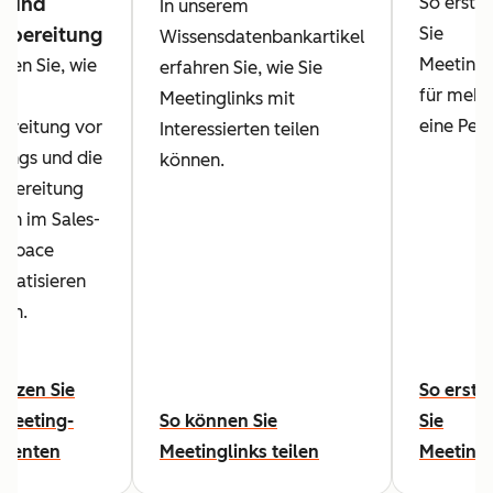
- und
So erstel
In unserem
hbereitung
Sie
Wissensdatenbankartikel
Meetingl
hren Sie, wie
erfahren Sie, wie Sie
für mehr 
die
Meetinglinks mit
eine Pers
ereitung vor
Interessierten teilen
ings und die
können.
bereitung
ch im Sales-
kspace
matisieren
en.
utzen Sie
So erste
Meeting-
So können Sie
Sie
stenten
Meetinglinks teilen
Meetingl