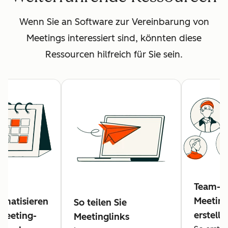
Wenn Sie an Software zur Vereinbarung von
Meetings interessiert sind, könnten diese
Ressourcen hilfreich für Sie sein.
Team-
Meeting
omatisieren
So teilen Sie
erstelle
 Meeting-
Meetinglinks