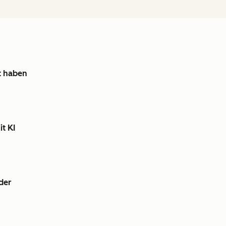
it haben
it KI
der