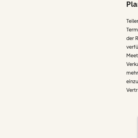
Pla
Teile
Termi
der 
verfü
Meet
Verk
mehr
einz
Vert