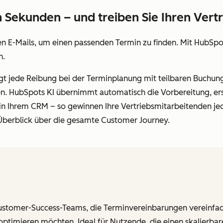
n Sekunden – und treiben Sie Ihren Vert
sen E-Mails, um einen passenden Termin zu finden. Mit HubSp
n.
t jede Reibung bei der Terminplanung mit teilbaren Buchungsl
n. HubSpots KI übernimmt automatisch die Vorbereitung, erst
in Ihrem CRM – so gewinnen Ihre Vertriebsmitarbeitenden j
 Überblick über die gesamte Customer Journey.
Customer-Success-Teams, die Terminvereinbarungen vereinf
timieren möchten. Ideal für Nutzende, die einen skalierbare