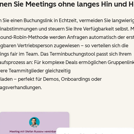
nen Sie Meetings ohne langes Hin und H
n Sie einen Buchungslink in Echtzeit, vermeiden Sie langwieri
nabstimmungen und steuern Sie Ihre Verfügbarkeit selbst. M
Round-Robin-Methode werden Anfragen automatisch der ers
gbaren Vertriebs­person zugewiesen – so verteilen sich die
ings fair im Team. Das Terminbuchungstool passt sich Ihrem
aufsprozess an: Für komplexe Deals ermöglichen Gruppenlink
ere Teammitglieder gleichzeitig
uladen – perfekt für Demos, Onboardings oder
ragsverhandlungen.