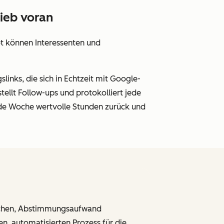
rieb voran
ot können Interessenten und
inks, die sich in Echtzeit mit Google-
ellt Follow-ups und protokolliert jede
ede Woche wertvolle Stunden zurück und
achen, Abstimmungsaufwand
n, automatisierten Prozess für die