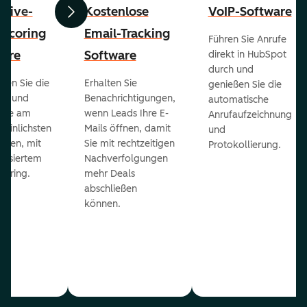
ctive-
Kostenlose
VoIP-Software
Zurück
Weiter
-Scoring
Email-Tracking
Führen Sie Anrufe
ware
Software
direkt in HubSpot
durch und
ieren Sie die
Erhalten Sie
genießen Sie die
ts und
Benachrichtigungen,
automatische
 die am
wenn Leads Ihre E-
Anrufaufzeichnung
heinlichsten
Mails öffnen, damit
und
eßen, mit
Sie mit rechtzeitigen
Protokollierung.
tisiertem
Nachverfolgungen
coring.
mehr Deals
abschließen
können.