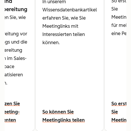
- und
So erstel
In unserem
hbereitung
Sie
Wissensdatenbankartikel
Meetingl
hren Sie, wie
erfahren Sie, wie Sie
für mehr 
die
Meetinglinks mit
eine Pers
ereitung vor
Interessierten teilen
ings und die
können.
bereitung
ch im Sales-
kspace
matisieren
en.
utzen Sie
So erste
Meeting-
So können Sie
Sie
stenten
Meetinglinks teilen
Meetingl