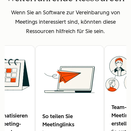
Wenn Sie an Software zur Vereinbarung von
Meetings interessiert sind, könnten diese
Ressourcen hilfreich für Sie sein.
Team-
Meeting
omatisieren
So teilen Sie
erstelle
 Meeting-
Meetinglinks